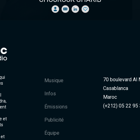
qui
70 boulevard Al
Musique
es
Casablanca
Infos
l
Maroc
dra,
(+212) 05 22 95
Émissions
ent
e et
Publicité
ts
Équipe
 et