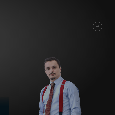
Agadir 99.7 Hz
Tanger 103.3 Hz
Tétouan 87.8 Hz
Fès 98.8 Hz
Meknès 97.2 Hz
El Jadida 97.3
Settat 104,6
Chefchaouen 106.4
Essaouira 96.6
Safi 92.3
Taza 103.0
Taounate 95.6
Tiznit 103.1
SkhourRhamna 92.2
Taroudant 104.9
Guelmim 91.9
Tan-Tan 95.2
Tafraout 104.9