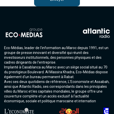
Agadir 99.7 Hz
Tanger 103.3 Hz
Tétouan 87.8 Hz
Fès 98.8 Hz
Meknès 97.2 Hz
El Jadida 97.3
Settat 104,6
Chefchaouen 106.4
Essaouira 96.6
Eco-Médias, leader de l'information au Maroc depuis 1991, est un
Safi 92.3
groupe de presse innovant et diversifié qui réunit des
Taza 103.0
investisseurs institutionnels, des personnes physiques et des
Taounate 95.6
cadres dirigeants de l'entreprise.
Tiznit 103.1
Implanté à Casablanca au Maroc avec un siège social situé au 70
du prestigieux Boulevard. Al Massira Khadra, Eco-Médias dispose
SkhourRhamna 92.2
également d'un bureau permanent à Rabat.
Taroudant 104.9
Avec ses deux quotidiens de référence, L'Economiste et Assabah,
Guelmim 91.9
ainsi que Atlantic Radio, ses correspondants dans les principales
Tan-Tan 95.2
villes du Maroc et les capitales mondiales, le groupe offre une
Tafraout 104.9
couverture complète et un accès exclusif à l'actualité
économique, sociale et politique marocaine et internation