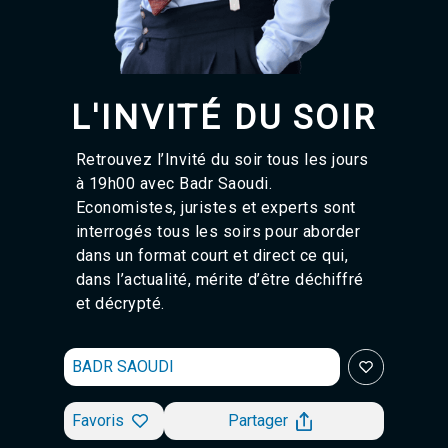
Tanger 103.3 Hz
Tétouan 87.8 Hz
Fès 98.8 Hz
Meknès 97.2 Hz
El Jadida 97.3
L'INVITÉ DU SOIR
Settat 104,6
Chefchaouen 106.4
Essaouira 96.6
Retrouvez l’Invité du soir tous les jours
Safi 92.3
à 19h00 avec Badr Saoudi.
Taza 103.0
Economistes, juristes et experts sont
Taounate 95.6
interrogés tous les soirs pour aborder
Tiznit 103.1
dans un format court et direct ce qui,
SkhourRhamna 92.2
dans l’actualité, mérite d’être déchiffré
Taroudant 104.9
et décrypté.
Guelmim 91.9
Tan-Tan 95.2
Tafraout 104.9
BADR SAOUDI
Favoris
Partager