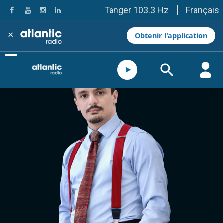
Français
Tanger 103.3 Hz
Tétouan 87.8 Hz
Fès 98.8 Hz
×
Obtenir l'application
Meknès 97.2 Hz
El Jadida 97.3
Settat 104,6
Chefchaouen 106.4
Essaouira 96.6
Safi 92.3
Taza 103.0
Taounate 95.6
Tiznit 103.1
SkhourRhamna 92.2
Taroudant 104.9
Guelmim 91.9
Tan-Tan 95.2
Tafraout 104.9
Casablanca 92.5 Hz
Rabat, Salé 106.9 Hz
Marrakech 90.5 Hz
Agadir 99.7 Hz