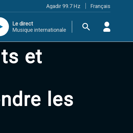
Français
Agadir 99.7 Hz
Tanger 103.3 Hz
Tétouan 87.8 Hz
Le direct
Fès 98.8 Hz
Musique internationale
Meknès 97.2 Hz
El Jadida 97.3
Settat 104,6
ts et
Chefchaouen 106.4
Essaouira 96.6
Safi 92.3
Taza 103.0
Taounate 95.6
Tiznit 103.1
SkhourRhamna 92.2
ndre les
Taroudant 104.9
Guelmim 91.9
Tan-Tan 95.2
Tafraout 104.9
Casablanca 92.5 Hz
Rabat, Salé 106.9 Hz
Marrakech 90.5 Hz