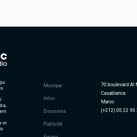
qui
70 boulevard Al
Musique
es
Casablanca
Infos
l
Maroc
dra,
(+212) 05 22 95
Émissions
ent
e et
Publicité
ts
Équipe