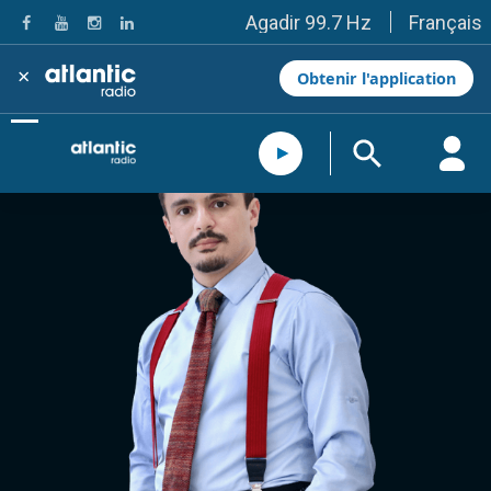
Français
Agadir 99.7 Hz
Tanger 103.3 Hz
Tétouan 87.8 Hz
×
Obtenir l'application
Fès 98.8 Hz
Meknès 97.2 Hz
El Jadida 97.3
Settat 104,6
Chefchaouen 106.4
Essaouira 96.6
Safi 92.3
Taza 103.0
Taounate 95.6
Tiznit 103.1
SkhourRhamna 92.2
Taroudant 104.9
Guelmim 91.9
Tan-Tan 95.2
Tafraout 104.9
Casablanca 92.5 Hz
Rabat, Salé 106.9 Hz
Marrakech 90.5 Hz