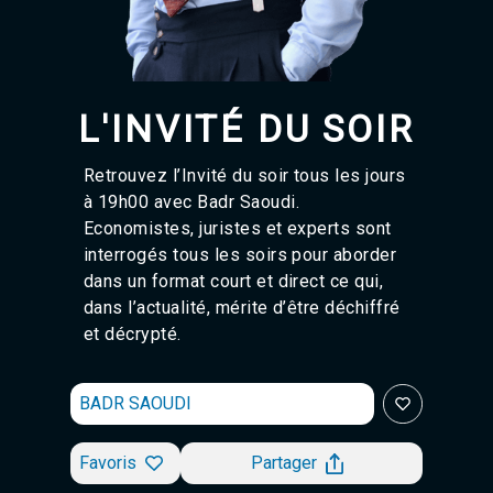
Agadir 99.7 Hz
Tanger 103.3 Hz
Tétouan 87.8 Hz
Fès 98.8 Hz
Meknès 97.2 Hz
L'INVITÉ DU SOIR
El Jadida 97.3
Settat 104,6
Chefchaouen 106.4
Retrouvez l’Invité du soir tous les jours
Essaouira 96.6
à 19h00 avec Badr Saoudi.
Safi 92.3
Economistes, juristes et experts sont
Taza 103.0
interrogés tous les soirs pour aborder
Taounate 95.6
dans un format court et direct ce qui,
Tiznit 103.1
dans l’actualité, mérite d’être déchiffré
SkhourRhamna 92.2
et décrypté.
Taroudant 104.9
Guelmim 91.9
Tan-Tan 95.2
BADR SAOUDI
Tafraout 104.9
Favoris
Partager