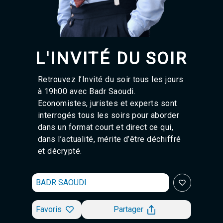
Agadir 99.7 Hz
Tanger 103.3 Hz
Tétouan 87.8 Hz
Fès 98.8 Hz
Meknès 97.2 Hz
L'INVITÉ DU SOIR
El Jadida 97.3
Settat 104,6
Chefchaouen 106.4
Retrouvez l’Invité du soir tous les jours
Essaouira 96.6
à 19h00 avec Badr Saoudi.
Safi 92.3
Economistes, juristes et experts sont
Taza 103.0
interrogés tous les soirs pour aborder
Taounate 95.6
dans un format court et direct ce qui,
Tiznit 103.1
dans l’actualité, mérite d’être déchiffré
SkhourRhamna 92.2
et décrypté.
Taroudant 104.9
Guelmim 91.9
Tan-Tan 95.2
BADR SAOUDI
Tafraout 104.9
Favoris
Partager