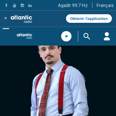
Français
Agadir 99.7 Hz
Tanger 103.3 Hz
Tétouan 87.8 Hz
×
Obtenir l'application
Fès 98.8 Hz
Meknès 97.2 Hz
El Jadida 97.3
Settat 104,6
Chefchaouen 106.4
Essaouira 96.6
Safi 92.3
Taza 103.0
Taounate 95.6
Tiznit 103.1
SkhourRhamna 92.2
Taroudant 104.9
Guelmim 91.9
Tan-Tan 95.2
Tafraout 104.9
Casablanca 92.5 Hz
Rabat, Salé 106.9 Hz
Marrakech 90.5 Hz