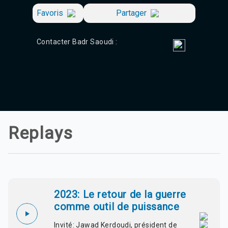
Agadir 99.7 Hz
Favoris
Partager
Tanger 103.3 Hz
Tétouan 87.8 Hz
Fès 98.8 Hz
Contacter Badr Saoudi :
Meknès 97.2 Hz
El Jadida 97.3
Settat 104,6
Chefchaouen 106.4
Essaouira 96.6
Safi 92.3
Taza 103.0
Taounate 95.6
Replays
Tiznit 103.1
SkhourRhamna 92.2
Taroudant 104.9
Guelmim 91.9
Tan-Tan 95.2
Tafraout 104.9
2023: Le retour de la guerre
comme outil de puissance
Invité: Jawad Kerdoudi, président de