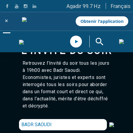
Français
Agadir 99.7 Hz
Tanger 103.3 Hz
Tétouan 87.8 Hz
×
Obtenir l'application
Fès 98.8 Hz
Meknès 97.2 Hz
El Jadida 97.3
Settat 104,6
L'INVITÉ DU SOIR
Chefchaouen 106.4
Essaouira 96.6
Safi 92.3
Retrouvez l’Invité du soir tous les jours
Taza 103.0
à 19h00 avec Badr Saoudi.
Taounate 95.6
Economistes, juristes et experts sont
Tiznit 103.1
interrogés tous les soirs pour aborder
SkhourRhamna 92.2
dans un format court et direct ce qui,
Taroudant 104.9
dans l’actualité, mérite d’être déchiffré
Guelmim 91.9
Tan-Tan 95.2
et décrypté.
Tafraout 104.9
Casablanca 92.5 Hz
Rabat, Salé 106.9 Hz
BADR SAOUDI
Marrakech 90.5 Hz