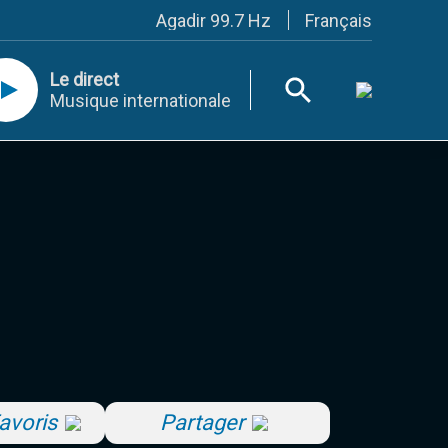
Français
Agadir 99.7 Hz
Tanger 103.3 Hz
Tétouan 87.8 Hz
Le direct
Fès 98.8 Hz
Musique internationale
Meknès 97.2 Hz
El Jadida 97.3
Settat 104,6
Chefchaouen 106.4
Essaouira 96.6
Safi 92.3
Taza 103.0
Taounate 95.6
Tiznit 103.1
SkhourRhamna 92.2
Taroudant 104.9
Guelmim 91.9
Tan-Tan 95.2
Tafraout 104.9
Casablanca 92.5 Hz
Rabat, Salé 106.9 Hz
avoris
Partager
Marrakech 90.5 Hz