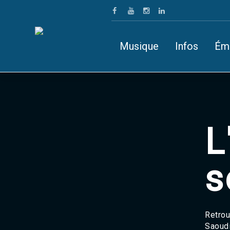
Musique
Infos
Ém
L
s
Retrou
Saoudi