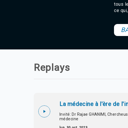
tous l
ce qui
B
Replays
La médecine à l'ère de l'in
Invité: Dr Rajae GHANIMI, Chercheuse 
médecine
lun. 30 oct. 2023