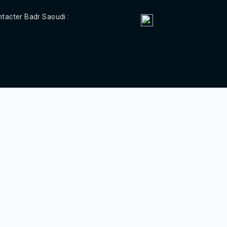
Agadir 99.7 Hz
Tanger 103.3 Hz
tacter Badr Saoudi :
Tétouan 87.8 Hz
Fès 98.8 Hz
Meknès 97.2 Hz
El Jadida 97.3
Settat 104,6
Chefchaouen 106.4
Essaouira 96.6
Safi 92.3
Taza 103.0
Taounate 95.6
Tiznit 103.1
SkhourRhamna 92.2
Taroudant 104.9
Guelmim 91.9
Tan-Tan 95.2
Tafraout 104.9