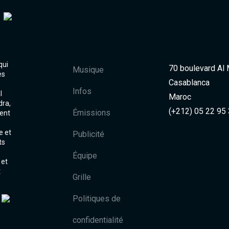
qui
70 boulevard Al
Musique
es
Casablanca
Infos
l
Maroc
dra,
(+212) 05 22 95
Émissions
ent
e et
Publicité
ts
Équipe
 et
t
Grille
Politiques de
confidentialité