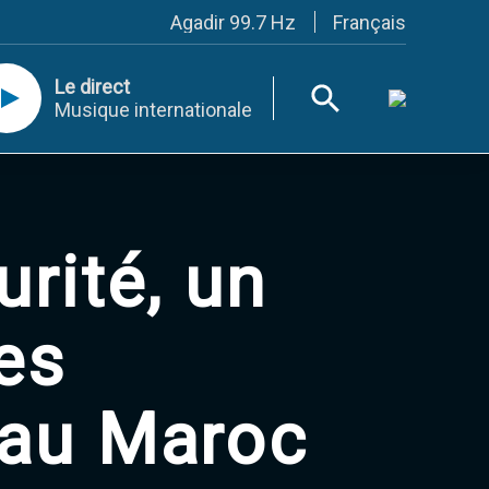
Français
Agadir 99.7 Hz
Tanger 103.3 Hz
Tétouan 87.8 Hz
Le direct
Fès 98.8 Hz
Musique internationale
Meknès 97.2 Hz
El Jadida 97.3
Settat 104,6
Chefchaouen 106.4
Essaouira 96.6
Safi 92.3
Taza 103.0
rité, un
Taounate 95.6
Tiznit 103.1
SkhourRhamna 92.2
es
Taroudant 104.9
Guelmim 91.9
Tan-Tan 95.2
 au Maroc
Tafraout 104.9
Casablanca 92.5 Hz
Rabat, Salé 106.9 Hz
Marrakech 90.5 Hz