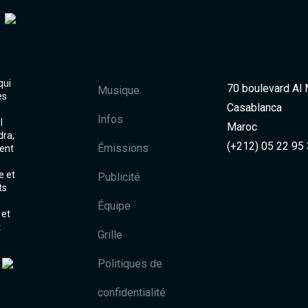
qui
70 boulevard Al
Musique
es
Casablanca
Infos
l
Maroc
dra,
(+212) 05 22 95
Émissions
ent
e et
Publicité
ts
Équipe
 et
t
Grille
Politiques de
confidentialité