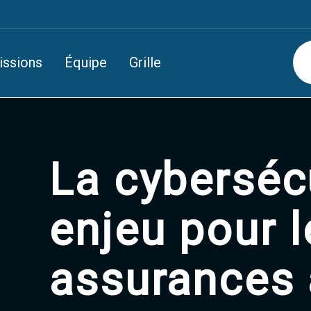
issions
Équipe
Grille
La cybersécu
enjeu pour l
assurances