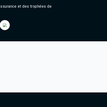
Agadir 99.7 Hz
 assurance et des trophées de
Tanger 103.3 Hz
Tétouan 87.8 Hz
Fès 98.8 Hz
Meknès 97.2 Hz
El Jadida 97.3
Settat 104,6
Chefchaouen 106.4
Essaouira 96.6
Safi 92.3
Taza 103.0
Taounate 95.6
Tiznit 103.1
SkhourRhamna 92.2
Taroudant 104.9
Guelmim 91.9
Tan-Tan 95.2
Tafraout 104.9