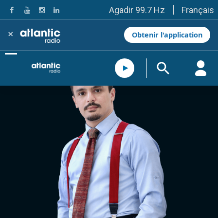
Français
Agadir 99.7 Hz
Tanger 103.3 Hz
Tétouan 87.8 Hz
×
Obtenir l'application
Fès 98.8 Hz
Meknès 97.2 Hz
El Jadida 97.3
Settat 104,6
Chefchaouen 106.4
Essaouira 96.6
Safi 92.3
Taza 103.0
Taounate 95.6
Tiznit 103.1
SkhourRhamna 92.2
Taroudant 104.9
Guelmim 91.9
Tan-Tan 95.2
Tafraout 104.9
Casablanca 92.5 Hz
Rabat, Salé 106.9 Hz
Marrakech 90.5 Hz