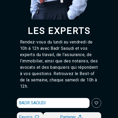
Agadir 99.7 Hz
Tanger 103.3 Hz
Tétouan 87.8 Hz
Fès 98.8 Hz
Meknès 97.2 Hz
LES EXPERTS
El Jadida 97.3
Settat 104,6
Chefchaouen 106.4
Rendez-vous du lundi au vendredi de
Essaouira 96.6
10h à 12h avec Badr Saoudi et vos
Safi 92.3
experts du travail, de l’assurance, de
Taza 103.0
l’immobilier, ainsi que des notaires, des
Taounate 95.6
avocats et des banquiers qui répondent
Tiznit 103.1
à vos questions. Retrouvez le Best-of
SkhourRhamna 92.2
de la semaine, chaque samedi de 10h à
Taroudant 104.9
Guelmim 91.9
12h.
Tan-Tan 95.2
Tafraout 104.9
BADR SAOUDI
Favoris
Partager