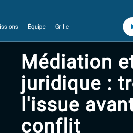
issions
Équipe
Grille
Médiation e
juridique : t
l'issue avant
conflit