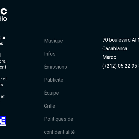
qui
70 boulevard Al
Musique
es
Casablanca
Infos
l
Maroc
dra,
(+212) 05 22 95
Émissions
ent
e et
Publicité
ts
Équipe
 et
t
Grille
Politiques de
confidentialité