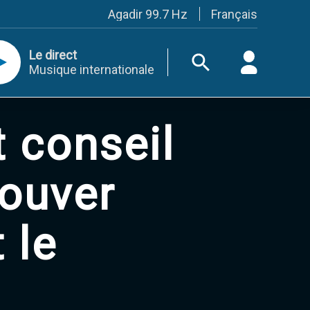
Français
Agadir 99.7 Hz
Tanger 103.3 Hz
Tétouan 87.8 Hz
Le direct
Fès 98.8 Hz
Musique internationale
Meknès 97.2 Hz
El Jadida 97.3
Settat 104,6
Chefchaouen 106.4
t conseil
Essaouira 96.6
Safi 92.3
Taza 103.0
Taounate 95.6
rouver
Tiznit 103.1
SkhourRhamna 92.2
Taroudant 104.9
 le
Guelmim 91.9
Tan-Tan 95.2
Tafraout 104.9
Casablanca 92.5 Hz
Rabat, Salé 106.9 Hz
Marrakech 90.5 Hz