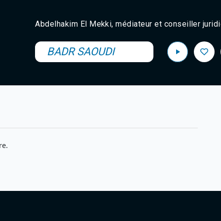
Abdelhakim El Mekki, médiateur et conseiller jurid
BADR SAOUDI
re.