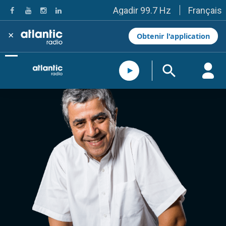
Français
Agadir 99.7 Hz
Tanger 103.3 Hz
Tétouan 87.8 Hz
×
Obtenir l'application
Fès 98.8 Hz
Meknès 97.2 Hz
El Jadida 97.3
Settat 104,6
Chefchaouen 106.4
Essaouira 96.6
Safi 92.3
Taza 103.0
Taounate 95.6
Tiznit 103.1
SkhourRhamna 92.2
Taroudant 104.9
Guelmim 91.9
Tan-Tan 95.2
Tafraout 104.9
Casablanca 92.5 Hz
Rabat, Salé 106.9 Hz
Marrakech 90.5 Hz