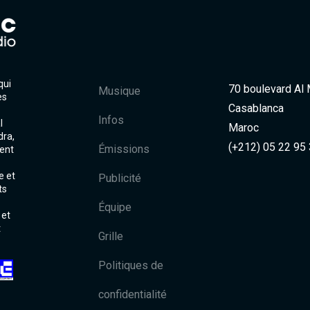
qui
70 boulevard Al
Musique
es
Casablanca
Infos
l
Maroc
dra,
(+212) 05 22 95
Émissions
ent
e et
Publicité
ts
Équipe
 et
t
Grille
Politiques de
confidentialité