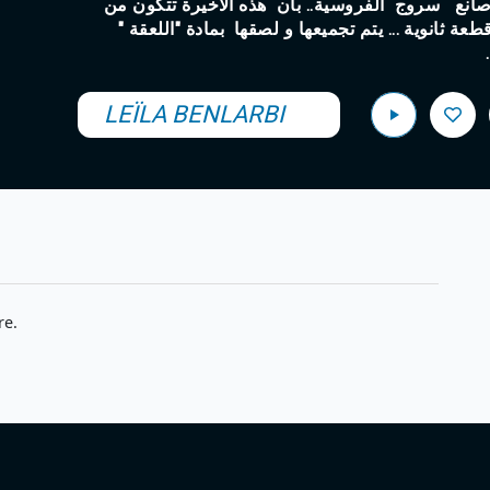
انع سروج الفروسية.. بأن هذه الاخيرة تتكون من
مسة قطع اساسية تتفرع الى حوالي 34 قطعة ثانوية ... يتم تجميعها و لصقها بمادة "اللعقة
يد
LEÏLA BENLARBI
re.