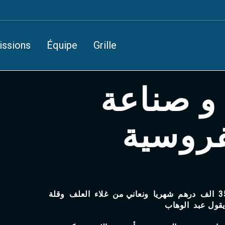
issions
Équipe
Grille
 و صناعة
فروسية
" تربية 80 راس من الابل تكلفني حوالي 35 الف درهم شهريا ونعاني من غلاء العلف وقلة
 يقول عبد الوهاب