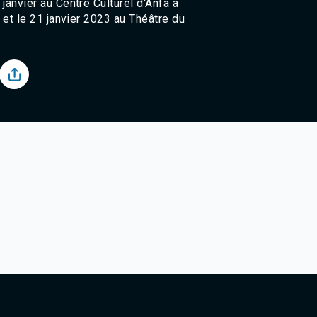
janvier au Centre Culturel d'Anfa à
Agadir 99.7 Hz
, et le 21 janvier 2023 au Théâtre du
Tanger 103.3 Hz
Tétouan 87.8 Hz
Fès 98.8 Hz
Meknès 97.2 Hz
El Jadida 97.3
Settat 104,6
Chefchaouen 106.4
Essaouira 96.6
Safi 92.3
Taza 103.0
Taounate 95.6
Tiznit 103.1
SkhourRhamna 92.2
Taroudant 104.9
Guelmim 91.9
Tan-Tan 95.2
Tafraout 104.9