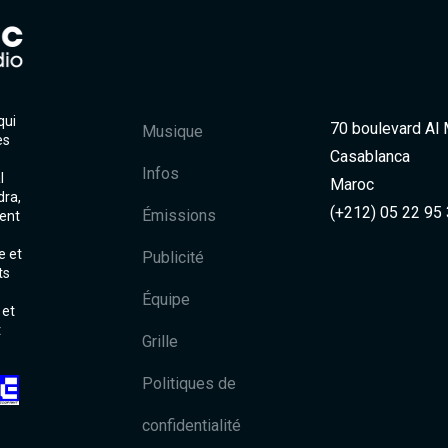
qui
70 boulevard Al
Musique
es
Casablanca
Infos
l
Maroc
dra,
(+212) 05 22 95
Émissions
ent
e et
Publicité
ts
Équipe
 et
t
Grille
Politiques de
confidentialité