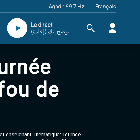
Français
Agadir 99.7 Hz
Tanger 103.3 Hz
Tétouan 87.8 Hz
Le direct
Fès 98.8 Hz
نوضح ليك (إعادة)
Meknès 97.2 Hz
El Jadida 97.3
Settat 104,6
Chefchaouen 106.4
ournée
Essaouira 96.6
Safi 92.3
Taza 103.0
Taounate 95.6
 fou de
Tiznit 103.1
SkhourRhamna 92.2
Taroudant 104.9
Guelmim 91.9
Tan-Tan 95.2
Tafraout 104.9
Casablanca 92.5 Hz
Rabat, Salé 106.9 Hz
 et enseignant Thématique: Tournée
Marrakech 90.5 Hz