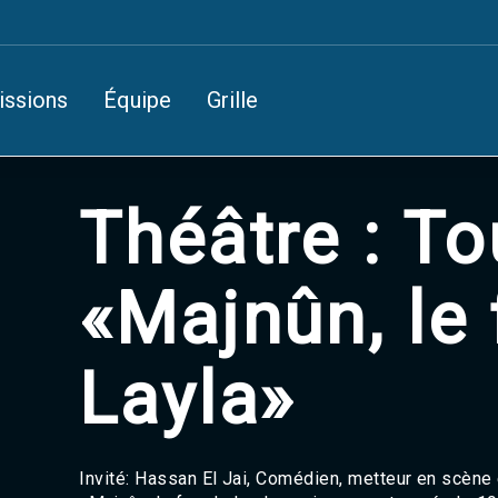
issions
Équipe
Grille
Théâtre : T
«Majnûn, le
Layla»
Invité: Hassan El Jai, Comédien, metteur en scène