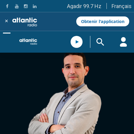
Français
Agadir 99.7 Hz
Tanger 103.3 Hz
Tétouan 87.8 Hz
×
Obtenir l'application
Fès 98.8 Hz
Meknès 97.2 Hz
El Jadida 97.3
Settat 104,6
Chefchaouen 106.4
Essaouira 96.6
Safi 92.3
Taza 103.0
Taounate 95.6
Tiznit 103.1
SkhourRhamna 92.2
Taroudant 104.9
Guelmim 91.9
Tan-Tan 95.2
Tafraout 104.9
Casablanca 92.5 Hz
Rabat, Salé 106.9 Hz
Marrakech 90.5 Hz