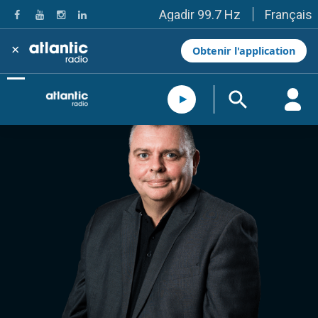
Français
Agadir 99.7 Hz
Tanger 103.3 Hz
Tétouan 87.8 Hz
×
Obtenir l'application
Fès 98.8 Hz
Meknès 97.2 Hz
El Jadida 97.3
Settat 104,6
Chefchaouen 106.4
Essaouira 96.6
Safi 92.3
Taza 103.0
Taounate 95.6
Tiznit 103.1
SkhourRhamna 92.2
Taroudant 104.9
Guelmim 91.9
Tan-Tan 95.2
Tafraout 104.9
Casablanca 92.5 Hz
Rabat, Salé 106.9 Hz
Marrakech 90.5 Hz