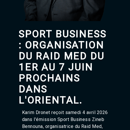
Agadir 99.7 Hz
Tanger 103.3 Hz
Tétouan 87.8 Hz
Fès 98.8 Hz
Meknès 97.2 Hz
SPORT BUSINESS
El Jadida 97.3
Settat 104,6
: ORGANISATION
Chefchaouen 106.4
Essaouira 96.6
DU RAID MED DU
Safi 92.3
1ER AU 7 JUIN
Taza 103.0
Taounate 95.6
PROCHAINS
Tiznit 103.1
SkhourRhamna 92.2
DANS
Taroudant 104.9
Guelmim 91.9
L'ORIENTAL.
Tan-Tan 95.2
Tafraout 104.9
Karim Dronet reçoit samedi 4 avril 2026
dans l'émission Sport Business Zineb
Bennouna, organisatrice du Raid Med,