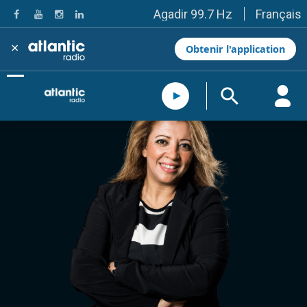
Français
Agadir 99.7 Hz
Tanger 103.3 Hz
Tétouan 87.8 Hz
×
Obtenir l'application
Fès 98.8 Hz
Meknès 97.2 Hz
El Jadida 97.3
Settat 104,6
Chefchaouen 106.4
Essaouira 96.6
Safi 92.3
Taza 103.0
Taounate 95.6
Tiznit 103.1
SkhourRhamna 92.2
Taroudant 104.9
Guelmim 91.9
Tan-Tan 95.2
Tafraout 104.9
Casablanca 92.5 Hz
Rabat, Salé 106.9 Hz
Marrakech 90.5 Hz