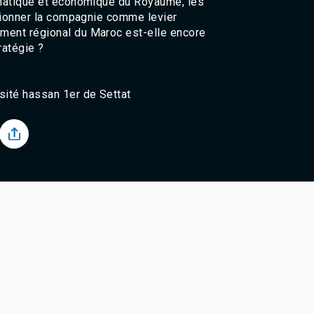
omatique et économique du Royaume, les
Agadir 99.7 Hz
itionner la compagnie comme levier
Tanger 103.3 Hz
ment régional du Maroc est-elle encore
Tétouan 87.8 Hz
ratégie ?
Fès 98.8 Hz
Meknès 97.2 Hz
El Jadida 97.3
sité hassan 1er de Settat
Settat 104,6
Chefchaouen 106.4
Essaouira 96.6
Safi 92.3
Taza 103.0
Taounate 95.6
Tiznit 103.1
SkhourRhamna 92.2
Taroudant 104.9
Guelmim 91.9
Tan-Tan 95.2
Tafraout 104.9