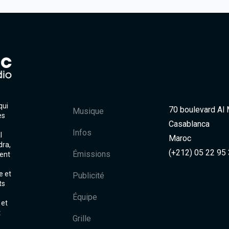
qui
70 boulevard Al
Musique
es
Casablanca
Infos
l
Maroc
dra,
(+212) 05 22 95
Émissions
ent
e et
Publicité
ts
Équipe
 et
t
Grille