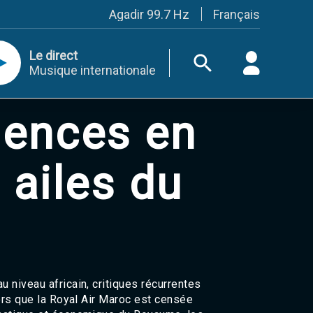
Français
Agadir 99.7 Hz
Tanger 103.3 Hz
Tétouan 87.8 Hz
Le direct
Fès 98.8 Hz
Musique internationale
Meknès 97.2 Hz
El Jadida 97.3
Settat 104,6
lences en
Chefchaouen 106.4
Essaouira 96.6
Safi 92.3
Taza 103.0
 ailes du
Taounate 95.6
Tiznit 103.1
SkhourRhamna 92.2
Taroudant 104.9
Guelmim 91.9
Tan-Tan 95.2
Tafraout 104.9
Casablanca 92.5 Hz
 niveau africain, critiques récurrentes
Rabat, Salé 106.9 Hz
lors que la Royal Air Maroc est censée
Marrakech 90.5 Hz