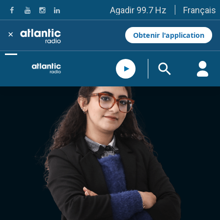
Français
Agadir 99.7 Hz
Tanger 103.3 Hz
Tétouan 87.8 Hz
×
Obtenir l'application
Fès 98.8 Hz
Meknès 97.2 Hz
El Jadida 97.3
Settat 104,6
Chefchaouen 106.4
Essaouira 96.6
Safi 92.3
Taza 103.0
Taounate 95.6
Tiznit 103.1
SkhourRhamna 92.2
Taroudant 104.9
Guelmim 91.9
Tan-Tan 95.2
Tafraout 104.9
Casablanca 92.5 Hz
Rabat, Salé 106.9 Hz
Marrakech 90.5 Hz