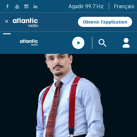
Français
Agadir 99.7 Hz
Tanger 103.3 Hz
Tétouan 87.8 Hz
×
Obtenir l'application
Fès 98.8 Hz
Meknès 97.2 Hz
El Jadida 97.3
Settat 104,6
Chefchaouen 106.4
Essaouira 96.6
Safi 92.3
Taza 103.0
Taounate 95.6
Tiznit 103.1
SkhourRhamna 92.2
Taroudant 104.9
Guelmim 91.9
Tan-Tan 95.2
Tafraout 104.9
Casablanca 92.5 Hz
Rabat, Salé 106.9 Hz
Marrakech 90.5 Hz