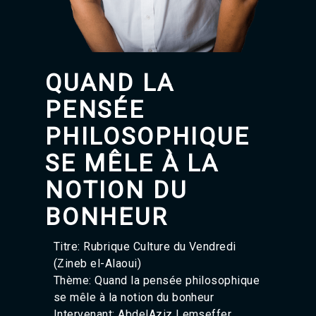
Agadir 99.7 Hz
Tanger 103.3 Hz
Tétouan 87.8 Hz
Fès 98.8 Hz
Meknès 97.2 Hz
QUAND LA
El Jadida 97.3
Settat 104,6
PENSÉE
Chefchaouen 106.4
Essaouira 96.6
PHILOSOPHIQUE
Safi 92.3
SE MÊLE À LA
Taza 103.0
Taounate 95.6
NOTION DU
Tiznit 103.1
SkhourRhamna 92.2
BONHEUR
Taroudant 104.9
Guelmim 91.9
Tan-Tan 95.2
Titre: Rubrique Culture du Vendredi
Tafraout 104.9
(Zineb el-Alaoui)
Thème: Quand la pensée philosophique
se mêle à la notion du bonheur
Intervenant: AbdelAziz Lemseffer,