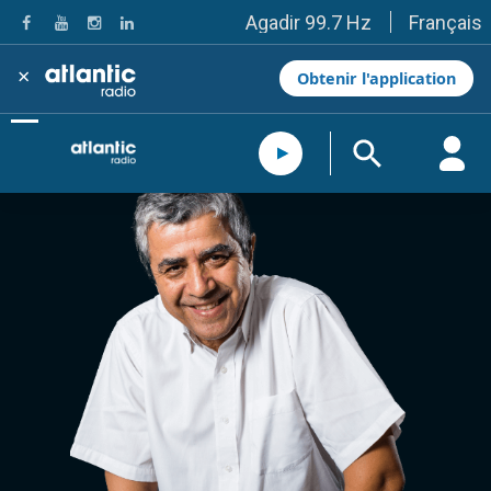
Français
Agadir 99.7 Hz
Tanger 103.3 Hz
Tétouan 87.8 Hz
×
Obtenir l'application
Fès 98.8 Hz
Meknès 97.2 Hz
El Jadida 97.3
Settat 104,6
Chefchaouen 106.4
Essaouira 96.6
Safi 92.3
Taza 103.0
Taounate 95.6
Tiznit 103.1
SkhourRhamna 92.2
Taroudant 104.9
Guelmim 91.9
Tan-Tan 95.2
Tafraout 104.9
Casablanca 92.5 Hz
Rabat, Salé 106.9 Hz
Marrakech 90.5 Hz