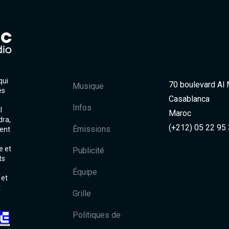
qui
70 boulevard Al
Musique
es
Casablanca
Infos
l
Maroc
dra,
(+212) 05 22 95
Émissions
ent
e et
Publicité
ts
Équipe
 et
t
Grille
Politiques de