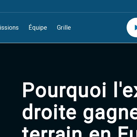
issions
Équipe
Grille
Pourquoi l'
droite gagn
terrain en E