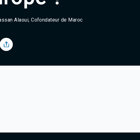
Agadir 99.7 Hz
Tanger 103.3 Hz
Tétouan 87.8 Hz
Hassan Alaoui, Cofondateur de Maroc
Fès 98.8 Hz
Meknès 97.2 Hz
El Jadida 97.3
Settat 104,6
Chefchaouen 106.4
Essaouira 96.6
Safi 92.3
Taza 103.0
Taounate 95.6
Tiznit 103.1
SkhourRhamna 92.2
Taroudant 104.9
Guelmim 91.9
Tan-Tan 95.2
Tafraout 104.9