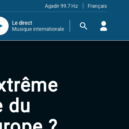
Français
Agadir 99.7 Hz
Tanger 103.3 Hz
Tétouan 87.8 Hz
Le direct
Fès 98.8 Hz
Musique internationale
Meknès 97.2 Hz
El Jadida 97.3
Settat 104,6
Chefchaouen 106.4
Essaouira 96.6
Safi 92.3
Taza 103.0
Taounate 95.6
extrême
Tiznit 103.1
SkhourRhamna 92.2
Taroudant 104.9
Guelmim 91.9
e du
Tan-Tan 95.2
Tafraout 104.9
Casablanca 92.5 Hz
urope ?
Rabat, Salé 106.9 Hz
Marrakech 90.5 Hz