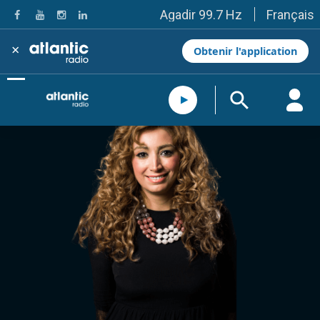
Français
Agadir 99.7 Hz
Tanger 103.3 Hz
Tétouan 87.8 Hz
×
Obtenir l'application
Fès 98.8 Hz
Meknès 97.2 Hz
El Jadida 97.3
Settat 104,6
Chefchaouen 106.4
Essaouira 96.6
Safi 92.3
Taza 103.0
Taounate 95.6
Tiznit 103.1
SkhourRhamna 92.2
Taroudant 104.9
Guelmim 91.9
Tan-Tan 95.2
Tafraout 104.9
Casablanca 92.5 Hz
Rabat, Salé 106.9 Hz
Marrakech 90.5 Hz