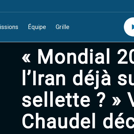
issions
Équipe
Grille
« Mondial 2
l’Iran déjà s
sellette ? »
Chaudel déc