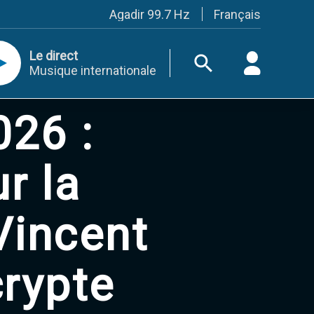
Français
Agadir 99.7 Hz
Tanger 103.3 Hz
Tétouan 87.8 Hz
Le direct
Fès 98.8 Hz
Musique internationale
Meknès 97.2 Hz
El Jadida 97.3
Settat 104,6
026 :
Chefchaouen 106.4
Essaouira 96.6
Safi 92.3
Taza 103.0
ur la
Taounate 95.6
Tiznit 103.1
SkhourRhamna 92.2
 Vincent
Taroudant 104.9
Guelmim 91.9
Tan-Tan 95.2
Tafraout 104.9
rypte
Casablanca 92.5 Hz
Rabat, Salé 106.9 Hz
Marrakech 90.5 Hz