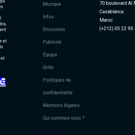
qui
70 boulevard Al
Musique
es
Casablanca
Infos
l
Maroc
dra,
(+212) 05 22 95
Émissions
ent
e et
Publicité
ts
Équipe
 et
t
Grille
Politiques de
confidentialité
Mentions légales
Qui sommes nous ?