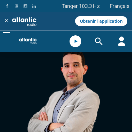
Français
Tanger 103.3 Hz
Tétouan 87.8 Hz
Fès 98.8 Hz
×
Obtenir l'application
Meknès 97.2 Hz
El Jadida 97.3
Settat 104,6
Chefchaouen 106.4
Essaouira 96.6
Safi 92.3
Taza 103.0
Taounate 95.6
Tiznit 103.1
SkhourRhamna 92.2
Taroudant 104.9
Guelmim 91.9
Tan-Tan 95.2
Tafraout 104.9
Casablanca 92.5 Hz
Rabat, Salé 106.9 Hz
Marrakech 90.5 Hz
Agadir 99.7 Hz