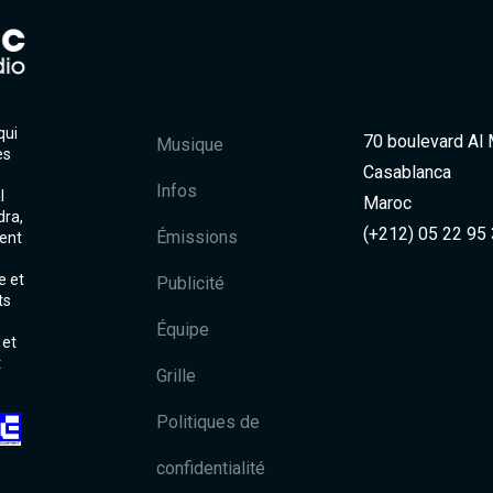
qui
70 boulevard Al
Musique
es
Casablanca
Infos
l
Maroc
dra,
(+212) 05 22 95
Émissions
ent
e et
Publicité
ts
Équipe
 et
t
Grille
Politiques de
confidentialité