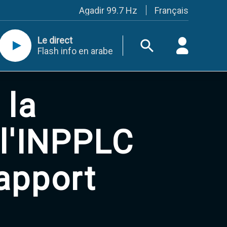
Français
Agadir 99.7 Hz
Tanger 103.3 Hz
Tétouan 87.8 Hz
Le direct
Fès 98.8 Hz
Flash info en arabe
Meknès 97.2 Hz
El Jadida 97.3
Settat 104,6
Chefchaouen 106.4
 la
Essaouira 96.6
Safi 92.3
Taza 103.0
Taounate 95.6
 l'INPPLC
Tiznit 103.1
SkhourRhamna 92.2
Taroudant 104.9
rapport
Guelmim 91.9
Tan-Tan 95.2
Tafraout 104.9
Casablanca 92.5 Hz
Rabat, Salé 106.9 Hz
Marrakech 90.5 Hz