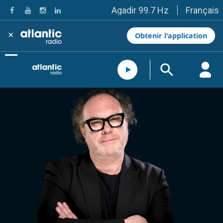
Français
Agadir 99.7 Hz
Tanger 103.3 Hz
Tétouan 87.8 Hz
×
Obtenir l'application
Fès 98.8 Hz
Meknès 97.2 Hz
El Jadida 97.3
Settat 104,6
Chefchaouen 106.4
Essaouira 96.6
Safi 92.3
Taza 103.0
Taounate 95.6
Tiznit 103.1
SkhourRhamna 92.2
Taroudant 104.9
Guelmim 91.9
Tan-Tan 95.2
Tafraout 104.9
Casablanca 92.5 Hz
Rabat, Salé 106.9 Hz
Marrakech 90.5 Hz