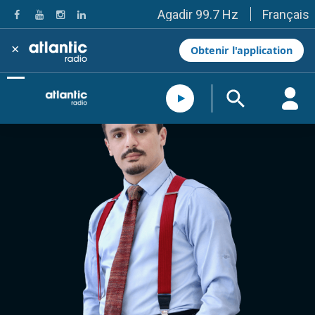
Français
Agadir 99.7 Hz
Tanger 103.3 Hz
Tétouan 87.8 Hz
×
Obtenir l'application
Fès 98.8 Hz
Meknès 97.2 Hz
El Jadida 97.3
Settat 104,6
Chefchaouen 106.4
Essaouira 96.6
Safi 92.3
Taza 103.0
Taounate 95.6
Tiznit 103.1
SkhourRhamna 92.2
Taroudant 104.9
Guelmim 91.9
Tan-Tan 95.2
Tafraout 104.9
Casablanca 92.5 Hz
Rabat, Salé 106.9 Hz
Marrakech 90.5 Hz