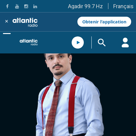
Français
Agadir 99.7 Hz
Tanger 103.3 Hz
Tétouan 87.8 Hz
×
Obtenir l'application
Fès 98.8 Hz
Meknès 97.2 Hz
El Jadida 97.3
Settat 104,6
Chefchaouen 106.4
Essaouira 96.6
Safi 92.3
Taza 103.0
Taounate 95.6
Tiznit 103.1
SkhourRhamna 92.2
Taroudant 104.9
Guelmim 91.9
Tan-Tan 95.2
Tafraout 104.9
Casablanca 92.5 Hz
Rabat, Salé 106.9 Hz
Marrakech 90.5 Hz