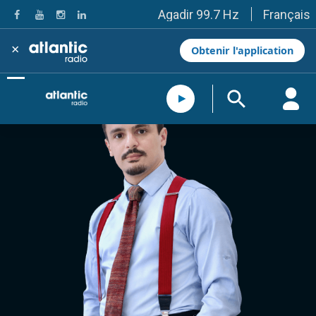
Français
Agadir 99.7 Hz
Tanger 103.3 Hz
Tétouan 87.8 Hz
×
Obtenir l'application
Fès 98.8 Hz
Meknès 97.2 Hz
El Jadida 97.3
Settat 104,6
Chefchaouen 106.4
Essaouira 96.6
Safi 92.3
Taza 103.0
Taounate 95.6
Tiznit 103.1
SkhourRhamna 92.2
Taroudant 104.9
Guelmim 91.9
Tan-Tan 95.2
Tafraout 104.9
Casablanca 92.5 Hz
Rabat, Salé 106.9 Hz
Marrakech 90.5 Hz