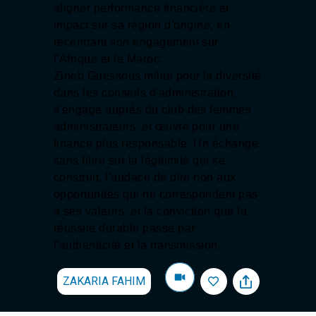
aligner performance financière et
impact sur sa région d'origine, en
recentrant son engagement sur
l'Afrique et
le Maroc.
Zineb Guessous milite pour la diversité
dans les conseils d'administration,
s'engage auprès du club
des femmes
administrateurs, et œuvre pour une
finance plus responsable. Un échange
sans filtre sur la légitimité qui se
construit, l'audace de dire non aux
opportunités qui ne correspondent pas
à ses valeurs, et la conviction que la
réussite durable passe par
l'authenticité et la transmission.
ZAKARIA FAHIM