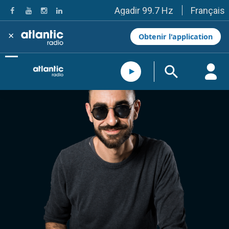
Français
Agadir 99.7 Hz
Tanger 103.3 Hz
Tétouan 87.8 Hz
×
Obtenir l'application
Fès 98.8 Hz
Meknès 97.2 Hz
El Jadida 97.3
Settat 104,6
Chefchaouen 106.4
Essaouira 96.6
Safi 92.3
Taza 103.0
Taounate 95.6
Tiznit 103.1
SkhourRhamna 92.2
Taroudant 104.9
Guelmim 91.9
Tan-Tan 95.2
Tafraout 104.9
Casablanca 92.5 Hz
Rabat, Salé 106.9 Hz
Marrakech 90.5 Hz