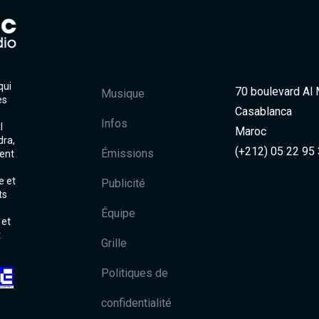
qui
70 boulevard Al
Musique
es
Casablanca
Infos
l
Maroc
dra,
(+212) 05 22 95
Émissions
ent
e et
Publicité
ts
Équipe
 et
t
Grille
Politiques de
confidentialité