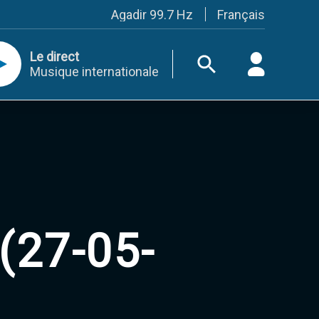
Français
Agadir 99.7 Hz
Tanger 103.3 Hz
Tétouan 87.8 Hz
Le direct
Fès 98.8 Hz
Musique internationale
Meknès 97.2 Hz
El Jadida 97.3
Settat 104,6
Chefchaouen 106.4
Essaouira 96.6
Safi 92.3
Taza 103.0
Taounate 95.6
Tiznit 103.1
SkhourRhamna 92.2
Taroudant 104.9
(27-05-
Guelmim 91.9
Tan-Tan 95.2
Tafraout 104.9
Casablanca 92.5 Hz
Rabat, Salé 106.9 Hz
Marrakech 90.5 Hz