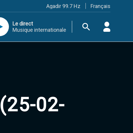
Français
Agadir 99.7 Hz
Tanger 103.3 Hz
Tétouan 87.8 Hz
Le direct
Fès 98.8 Hz
Musique internationale
Meknès 97.2 Hz
El Jadida 97.3
Settat 104,6
Chefchaouen 106.4
Essaouira 96.6
Safi 92.3
Taza 103.0
Taounate 95.6
Tiznit 103.1
SkhourRhamna 92.2
Taroudant 104.9
(25-02-
Guelmim 91.9
Tan-Tan 95.2
Tafraout 104.9
Casablanca 92.5 Hz
Rabat, Salé 106.9 Hz
Marrakech 90.5 Hz