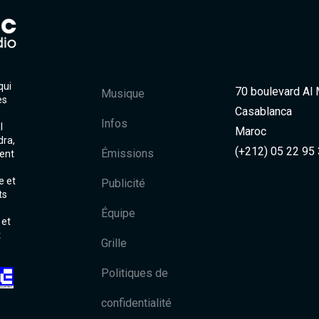
qui
70 boulevard Al
Musique
es
Casablanca
Infos
l
Maroc
dra,
(+212) 05 22 95
Émissions
ent
e et
Publicité
ts
Équipe
 et
t
Grille
Politiques de
confidentialité