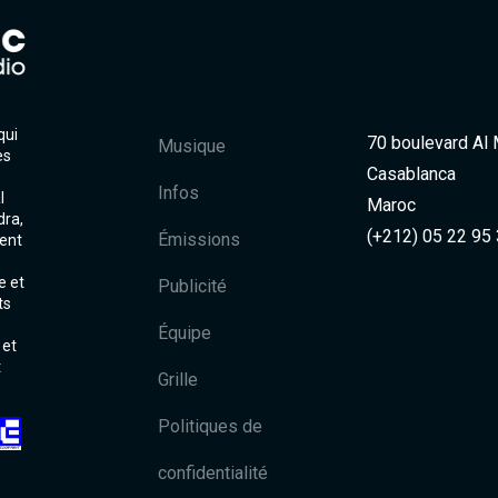
qui
70 boulevard Al
Musique
es
Casablanca
Infos
l
Maroc
dra,
(+212) 05 22 95
Émissions
ent
e et
Publicité
ts
Équipe
 et
t
Grille
Politiques de
confidentialité