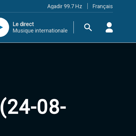
Français
Agadir 99.7 Hz
Tanger 103.3 Hz
Tétouan 87.8 Hz
Le direct
Fès 98.8 Hz
Musique internationale
Meknès 97.2 Hz
El Jadida 97.3
Settat 104,6
Chefchaouen 106.4
Essaouira 96.6
Safi 92.3
Taza 103.0
Taounate 95.6
Tiznit 103.1
SkhourRhamna 92.2
Taroudant 104.9
(24-08-
Guelmim 91.9
Tan-Tan 95.2
Tafraout 104.9
Casablanca 92.5 Hz
Rabat, Salé 106.9 Hz
Marrakech 90.5 Hz