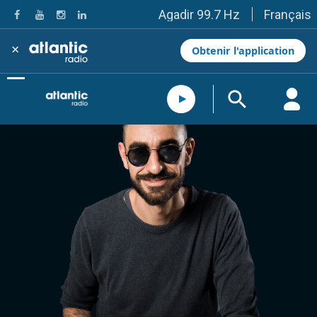
Français
Agadir 99.7 Hz
Tanger 103.3 Hz
Tétouan 87.8 Hz
×
Obtenir l'application
Fès 98.8 Hz
Meknès 97.2 Hz
El Jadida 97.3
Settat 104,6
Chefchaouen 106.4
Essaouira 96.6
Safi 92.3
Taza 103.0
Taounate 95.6
Tiznit 103.1
SkhourRhamna 92.2
Taroudant 104.9
Guelmim 91.9
Tan-Tan 95.2
Tafraout 104.9
Casablanca 92.5 Hz
Rabat, Salé 106.9 Hz
Marrakech 90.5 Hz