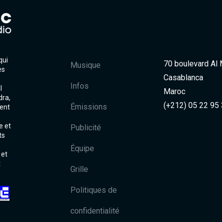
qui
70 boulevard Al
Musique
es
Casablanca
Infos
l
Maroc
dra,
(+212) 05 22 95
Émissions
ent
e et
Publicité
ts
Équipe
 et
t
Grille
Politiques de
confidentialité