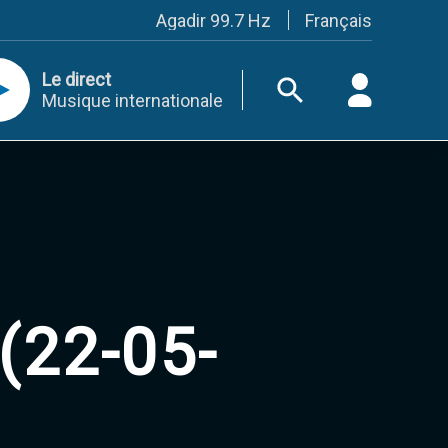
Français
Agadir 99.7 Hz
Tanger 103.3 Hz
Tétouan 87.8 Hz
Le direct
Fès 98.8 Hz
Musique internationale
Meknès 97.2 Hz
El Jadida 97.3
Settat 104,6
Chefchaouen 106.4
Essaouira 96.6
Safi 92.3
Taza 103.0
Taounate 95.6
Tiznit 103.1
SkhourRhamna 92.2
Taroudant 104.9
(22-05-
Guelmim 91.9
Tan-Tan 95.2
Tafraout 104.9
Casablanca 92.5 Hz
Rabat, Salé 106.9 Hz
Marrakech 90.5 Hz