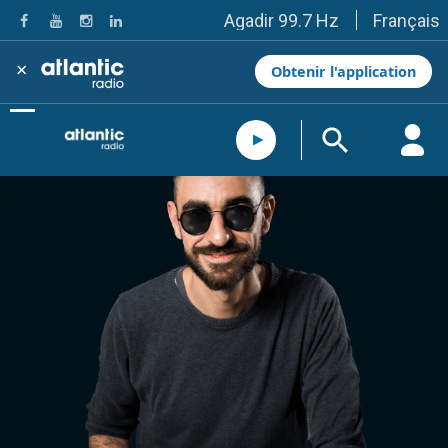
Français
Agadir 99.7 Hz
Tanger 103.3 Hz
Tétouan 87.8 Hz
×
Obtenir l'application
Fès 98.8 Hz
Meknès 97.2 Hz
El Jadida 97.3
Settat 104,6
Chefchaouen 106.4
Essaouira 96.6
Safi 92.3
Taza 103.0
Taounate 95.6
Tiznit 103.1
SkhourRhamna 92.2
Taroudant 104.9
Guelmim 91.9
Tan-Tan 95.2
Tafraout 104.9
Casablanca 92.5 Hz
Rabat, Salé 106.9 Hz
Marrakech 90.5 Hz