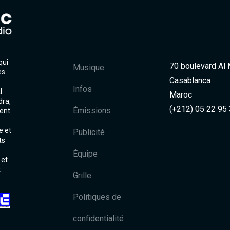
qui
70 boulevard Al
Musique
es
Casablanca
Infos
l
Maroc
dra,
(+212) 05 22 95
Émissions
ent
e et
Publicité
ts
Équipe
 et
t
Grille
Politiques de
confidentialité