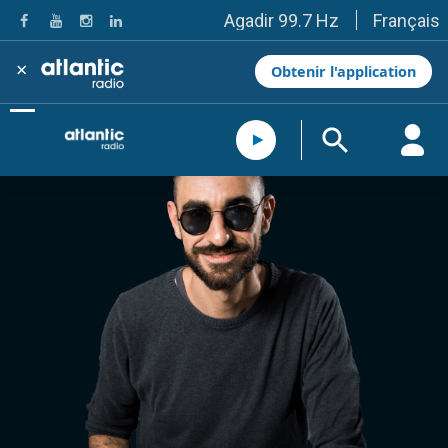
Français
Agadir 99.7 Hz
Tanger 103.3 Hz
Tétouan 87.8 Hz
×
Obtenir l'application
Fès 98.8 Hz
Meknès 97.2 Hz
El Jadida 97.3
Settat 104,6
Chefchaouen 106.4
Essaouira 96.6
Safi 92.3
Taza 103.0
Taounate 95.6
Tiznit 103.1
SkhourRhamna 92.2
Taroudant 104.9
Guelmim 91.9
Tan-Tan 95.2
Tafraout 104.9
Casablanca 92.5 Hz
Rabat, Salé 106.9 Hz
Marrakech 90.5 Hz