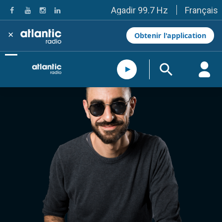
Français
Agadir 99.7 Hz
Tanger 103.3 Hz
Tétouan 87.8 Hz
×
Obtenir l'application
Fès 98.8 Hz
Meknès 97.2 Hz
El Jadida 97.3
Settat 104,6
Chefchaouen 106.4
Essaouira 96.6
Safi 92.3
Taza 103.0
Taounate 95.6
Tiznit 103.1
SkhourRhamna 92.2
Taroudant 104.9
Guelmim 91.9
Tan-Tan 95.2
Tafraout 104.9
Casablanca 92.5 Hz
Rabat, Salé 106.9 Hz
Marrakech 90.5 Hz