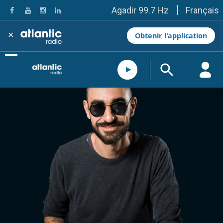
Français
Agadir 99.7 Hz
Tanger 103.3 Hz
Tétouan 87.8 Hz
×
Obtenir l'application
Fès 98.8 Hz
Meknès 97.2 Hz
El Jadida 97.3
Settat 104,6
Chefchaouen 106.4
Essaouira 96.6
Safi 92.3
Taza 103.0
Taounate 95.6
Tiznit 103.1
SkhourRhamna 92.2
Taroudant 104.9
Guelmim 91.9
Tan-Tan 95.2
Tafraout 104.9
Casablanca 92.5 Hz
Rabat, Salé 106.9 Hz
Marrakech 90.5 Hz