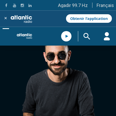
Français
Agadir 99.7 Hz
Tanger 103.3 Hz
Tétouan 87.8 Hz
×
Obtenir l'application
Fès 98.8 Hz
Meknès 97.2 Hz
El Jadida 97.3
Settat 104,6
Chefchaouen 106.4
Essaouira 96.6
Safi 92.3
Taza 103.0
Taounate 95.6
Tiznit 103.1
SkhourRhamna 92.2
Taroudant 104.9
Guelmim 91.9
Tan-Tan 95.2
Tafraout 104.9
Casablanca 92.5 Hz
Rabat, Salé 106.9 Hz
Marrakech 90.5 Hz