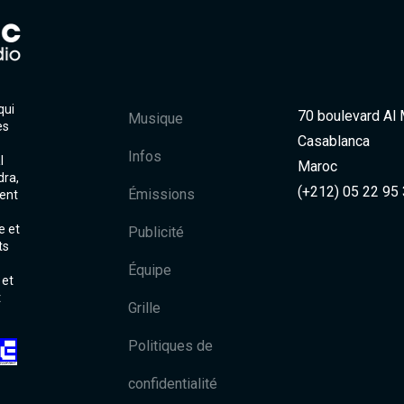
qui
70 boulevard Al
Musique
es
Casablanca
Infos
l
Maroc
dra,
(+212) 05 22 95
Émissions
ent
e et
Publicité
ts
Équipe
 et
t
Grille
Politiques de
confidentialité