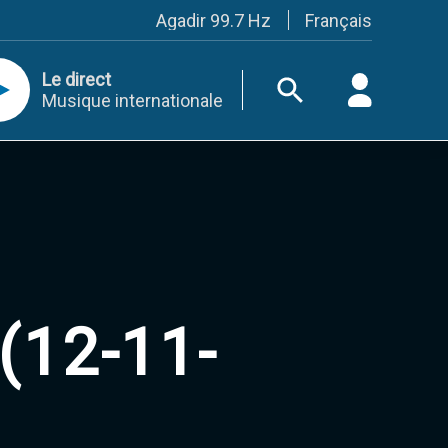
Français
Agadir 99.7 Hz
Tanger 103.3 Hz
Tétouan 87.8 Hz
Le direct
Fès 98.8 Hz
Musique internationale
Meknès 97.2 Hz
El Jadida 97.3
Settat 104,6
Chefchaouen 106.4
Essaouira 96.6
Safi 92.3
Taza 103.0
Taounate 95.6
Tiznit 103.1
SkhourRhamna 92.2
Taroudant 104.9
(12-11-
Guelmim 91.9
Tan-Tan 95.2
Tafraout 104.9
Casablanca 92.5 Hz
Rabat, Salé 106.9 Hz
Marrakech 90.5 Hz