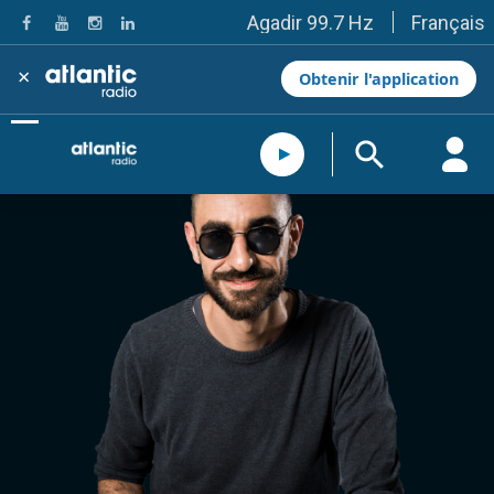
Français
Agadir 99.7 Hz
Tanger 103.3 Hz
Tétouan 87.8 Hz
×
Obtenir l'application
Fès 98.8 Hz
Meknès 97.2 Hz
El Jadida 97.3
Settat 104,6
Chefchaouen 106.4
Essaouira 96.6
Safi 92.3
Taza 103.0
Taounate 95.6
Tiznit 103.1
SkhourRhamna 92.2
Taroudant 104.9
Guelmim 91.9
Tan-Tan 95.2
Tafraout 104.9
Casablanca 92.5 Hz
Rabat, Salé 106.9 Hz
Marrakech 90.5 Hz