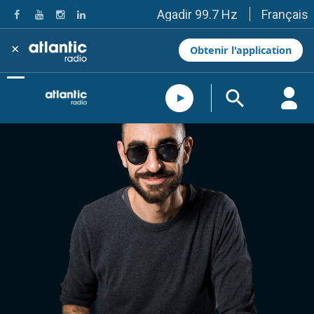
Français
Agadir 99.7 Hz
Tanger 103.3 Hz
Tétouan 87.8 Hz
×
Obtenir l'application
Fès 98.8 Hz
Meknès 97.2 Hz
El Jadida 97.3
Settat 104,6
Chefchaouen 106.4
Essaouira 96.6
Safi 92.3
Taza 103.0
Taounate 95.6
Tiznit 103.1
SkhourRhamna 92.2
Taroudant 104.9
Guelmim 91.9
Tan-Tan 95.2
Tafraout 104.9
Casablanca 92.5 Hz
Rabat, Salé 106.9 Hz
Marrakech 90.5 Hz