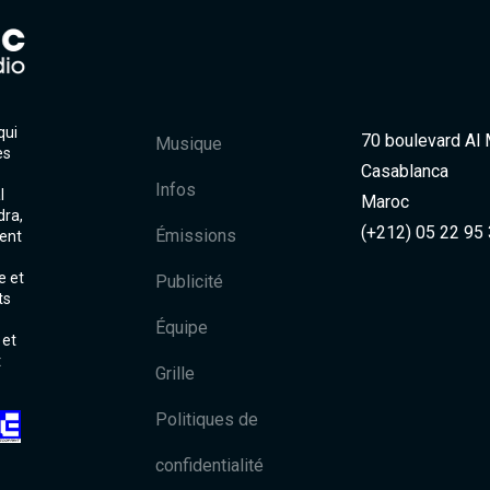
qui
70 boulevard Al
Musique
es
Casablanca
Infos
l
Maroc
dra,
(+212) 05 22 95
Émissions
ent
e et
Publicité
ts
Équipe
 et
t
Grille
Politiques de
confidentialité