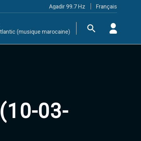
Français
Agadir 99.7 Hz
Tanger 103.3 Hz
Tétouan 87.8 Hz
Fès 98.8 Hz
tlantic (musique marocaine)
Meknès 97.2 Hz
El Jadida 97.3
Settat 104,6
Chefchaouen 106.4
Essaouira 96.6
Safi 92.3
Taza 103.0
Taounate 95.6
Tiznit 103.1
SkhourRhamna 92.2
Taroudant 104.9
(10-03-
Guelmim 91.9
Tan-Tan 95.2
Tafraout 104.9
Casablanca 92.5 Hz
Rabat, Salé 106.9 Hz
Marrakech 90.5 Hz