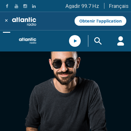
Français
Agadir 99.7 Hz
Tanger 103.3 Hz
Tétouan 87.8 Hz
×
Obtenir l'application
Fès 98.8 Hz
Meknès 97.2 Hz
El Jadida 97.3
Settat 104,6
Chefchaouen 106.4
Essaouira 96.6
Safi 92.3
Taza 103.0
Taounate 95.6
Tiznit 103.1
SkhourRhamna 92.2
Taroudant 104.9
Guelmim 91.9
Tan-Tan 95.2
Tafraout 104.9
Casablanca 92.5 Hz
Rabat, Salé 106.9 Hz
Marrakech 90.5 Hz