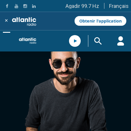
Français
Agadir 99.7 Hz
Tanger 103.3 Hz
Tétouan 87.8 Hz
×
Obtenir l'application
Fès 98.8 Hz
Meknès 97.2 Hz
El Jadida 97.3
Settat 104,6
Chefchaouen 106.4
Essaouira 96.6
Safi 92.3
Taza 103.0
Taounate 95.6
Tiznit 103.1
SkhourRhamna 92.2
Taroudant 104.9
Guelmim 91.9
Tan-Tan 95.2
Tafraout 104.9
Casablanca 92.5 Hz
Rabat, Salé 106.9 Hz
Marrakech 90.5 Hz