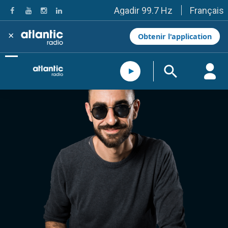
Français
Agadir 99.7 Hz
Tanger 103.3 Hz
Tétouan 87.8 Hz
×
Obtenir l'application
Fès 98.8 Hz
Meknès 97.2 Hz
El Jadida 97.3
Settat 104,6
Chefchaouen 106.4
Essaouira 96.6
Safi 92.3
Taza 103.0
Taounate 95.6
Tiznit 103.1
SkhourRhamna 92.2
Taroudant 104.9
Guelmim 91.9
Tan-Tan 95.2
Tafraout 104.9
Casablanca 92.5 Hz
Rabat, Salé 106.9 Hz
Marrakech 90.5 Hz